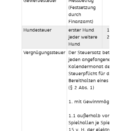
Gewerbesteuer
Messbetrag
400%
(Festsetzung
durch
Finanzamt)
Hundesteuer
erster Hund
100,00 €
jeder weitere
200,00 €
Hund
Vergnügungssteuer
Der Steuersatz beträgt für
jeden angefangenen
Kalendermonat der
Steuerpflicht für das
Bereithalten eines Gerätes
(§ 2 Abs. 1)
1. mit Gewinnmöglichkeit:
1.1 außerhalb von
Spielhallen je Spielgerät
15 v. H. der elektronisch