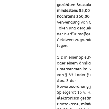
gezählten Bruttokasse,
mindestens 35,00 € und
höchstens 250,00 €
. Bei
Verwendung von Chips,
Token und dergleichen ist
der hierfür maßgebliche
Geldwert zugrunde zu
legen.
1.2 in einer Spielhalle
oder einem ähnlichen
Unternehmen im Sinne
von § 33 i oder § 60 a
Abs. 3 der
Gewerbeordnung je
Spielgerät 15 v. H. der
elektronisch gezählten
Bruttokasse,
mindestens