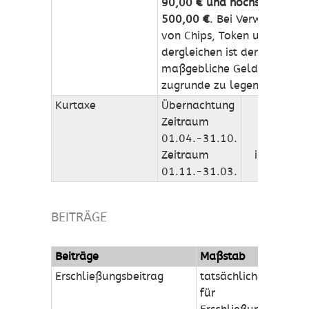
90,00 € und höchstens
500,00 €
. Bei Verwendung
von Chips, Token und
dergleichen ist der hierfür
maßgebliche Geldwert
zugrunde zu legen.
Kurtaxe
Übernachtung
Zeitraum
1,70 €
01.04.-31.10.
1,30 €
Zeitraum
inkl. 7 %
01.11.-31.03.
MwSt.
BEITRÄGE
Beiträge
Maßstab
Erschließungsbeitrag
tatsächliche Kosten
für