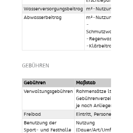
Erschließungsanteil
Wasserversorgungsbeitrag
m²-Nutzungsfläche
Abwasserbeitrag
m²-Nutzungsfläche
-
Schmutzwasserkana
-Regenwasserkanal
-Klärbeitrag
GEBÜHREN
Gebühren
Maßstab
G
Verwaltungsgebühren
Rahmensätze lt.
Gebührenverzeichnis;
je nach Anliegen
Freibad
Eintritt, Personenzahl
Benutzung der
Nutzung
Sport- und Festhalle
(Dauer/Art/Umfang)