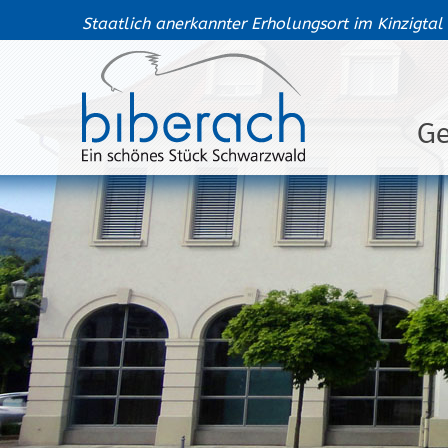
Staatlich anerkannter Erholungsort im Kinzigtal
G