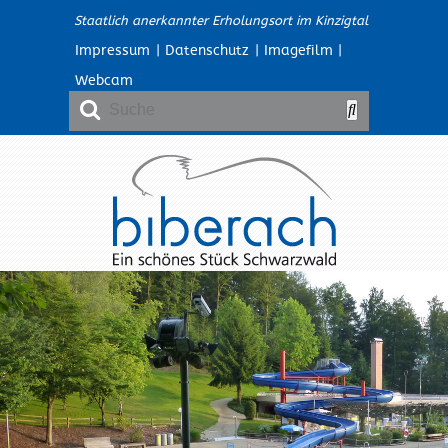
Staatlich anerkannter Erholungsort im Kinzigtal
Impressum
|
Datenschutz
|
Imagefilm
|
Webcam