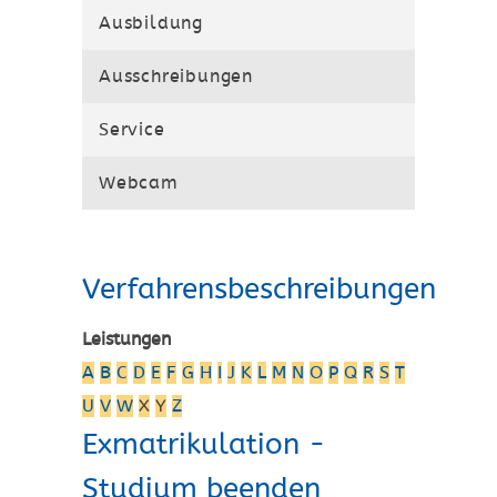
Ausbildung
Ausschreibungen
Service
Webcam
Verfahrensbeschreibungen
Leistungen
A
B
C
D
E
F
G
H
I
J
K
L
M
N
O
P
Q
R
S
T
U
V
W
X
Y
Z
Exmatrikulation -
Studium beenden