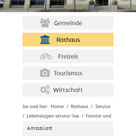
Gemeinde
Rathaus
Freizeit
Tourismus
Wirtschaft
Home
Rathaus
Service
Sie sind hier:
/
/
Lebenslagen service-bw
Familie und
/
/
Kinder
Kinderbetreuung
/
/
Amtsblatt
Jugendarbeit und Jugendsozialarbeit