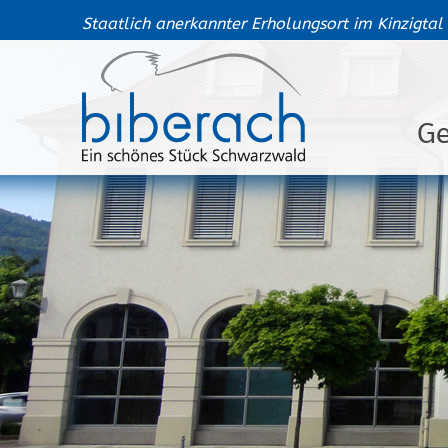
Staatlich anerkannter Erholungsort im Kinzigtal
G