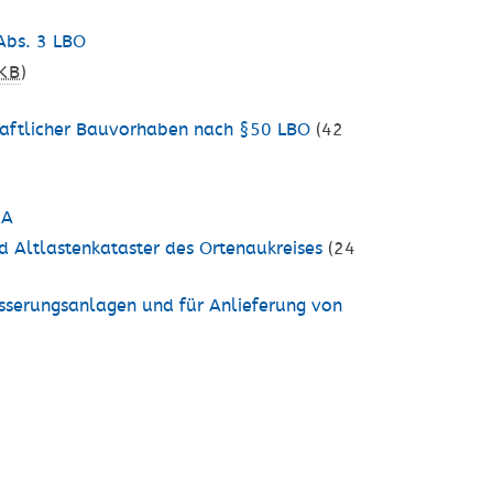
Abs. 3 LBO
KB
)
chaftlicher Bauvorhaben nach §50 LBO
(42
)
RA
Altlastenkataster des Ortenaukreises
(24
serungsanlagen und für Anlieferung von