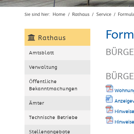
Home
Rathaus
Service
Formul
Sie sind hier:
/
/
/
Form
Rathaus
BÜRGE
Amtsblatt
Verwaltung
BÜRGE
Öffentliche
Bekanntmachungen
Wohnung
Anzeige
Ämter
Hinweis
Technische Betriebe
Hinweise
Stellenangebote