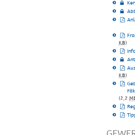
Ken
Abb
Anl
Fra
KB
)
Inf
Ant
Aus
KB
)
Geb
Fäk
(2,2
M
Reg
Tip
GEWE