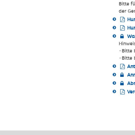
Bitte 
der Ge
Hu
Hu
Wa
Hinwei
-Bitte
-Bitte
Ant
Anm
Abm
Ver