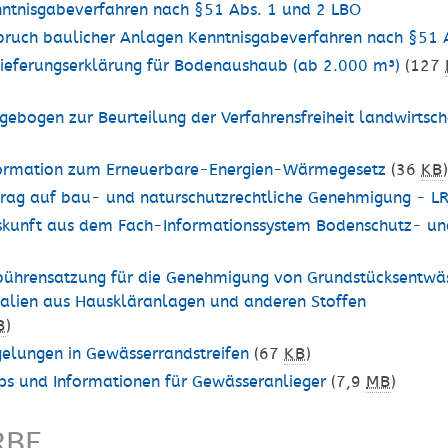
ntnisgabeverfahren nach §51 Abs. 1 und 2 LBO
ruch baulicher Anlagen Kenntnisgabeverfahren nach §51 
ieferungserklärung für Bodenaushaub (ab 2.000 m³)
(127
gebogen zur Beurteilung der Verfahrensfreiheit landwirts
ormation zum Erneuerbare-Energien-Wärmegesetz
(36
KB
rag auf bau- und naturschutzrechtliche Genehmigung - L
kunft aus dem Fach-Informationssystem Bodenschutz- und 
ührensatzung für die Genehmigung von Grundstücksentwäs
alien aus Hauskläranlagen und anderen Stoffen
B
)
elungen in Gewässerrandstreifen
(67
KB
)
ps und Informationen für Gewässeranlieger
(7,9
MB
)
RBE