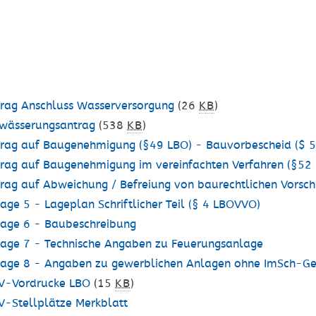
N
N
rag Anschluss Wasserversorgung
(26
KB
)
wässerungsantrag
(538
KB
)
rag auf Baugenehmigung (§49 LBO) - Bauvorbescheid ($ 
rag auf Baugenehmigung im vereinfachten Verfahren (§52
rag auf Abweichung / Befreiung von baurechtlichen Vorsch
age 5 - Lageplan Schriftlicher Teil (§ 4 LBOVVO)
age 6 - Baubeschreibung
age 7 - Technische Angaben zu Feuerungsanlage
age 8 - Angaben zu gewerblichen Anlagen ohne ImSch-G
V-Vordrucke LBO
(15
KB
)
-Stellplätze Merkblatt