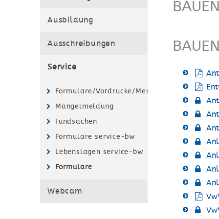
BAUE
Ausbildung
BAUE
Ausschreibungen
Service
Ant
Ent
Formulare/Vordrucke/Merkblätter
Ant
Mängelmeldung
Ant
Fundsachen
Ant
Formulare service-bw
Anl
Lebenslagen service-bw
Anl
Formulare
Anl
Anl
Webcam
Vw
VwV