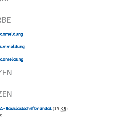
RBE
eanmeldung
eummeldung
eabmeldung
ZEN
ZEN
A-Basislastschriftmandat
(19
KB
)
s: