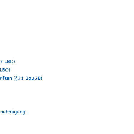
57 LBO)
 LBO)
riften (§31 BauGB)
enehmigung