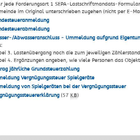
für jede Forderungsart 1 SEPA-Lastschriftmandats-Formula
meinde im Original unterschrieben zugehen (nicht per E-Mai
ndesteueranmeldung
ndesteuerabmeldung
sser-/Abwasseranschluss - Ummeldung aufgrund Eigentu
s:
 bei 3. Lastenübergang noch die zum jeweiligen Zählersta
 bei 4. Ergänzungen angeben, wie viele Personen das Objek
rag jährliche Grundsteuerzahlung
eldung Vergnügungssteuer Spielgeräte
eldung von Spielgeräten bei der Vergnügungssteuer
gnügungssteuererklärung
(57
KB
)