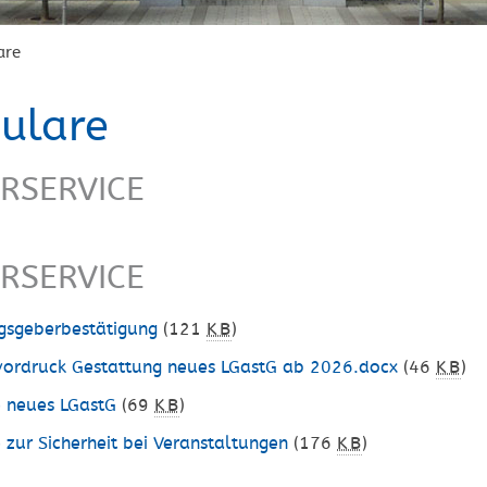
are
ulare
RSERVICE
RSERVICE
sgeberbestätigung
(121
KB
)
vordruck Gestattung neues LGastG ab 2026.docx
(46
KB
)
e neues LGastG
(69
KB
)
 zur Sicherheit bei Veranstaltungen
(176
KB
)