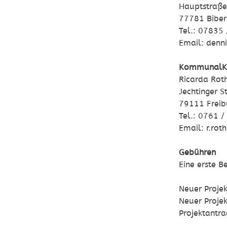
Hauptstraße
77781 Bibe
Tel.: 07835
Email: denn
KommunalK
Ricarda Rot
Jechtinger S
79111 Freib
Tel.: 0761 
Email: r.r
Gebühren
Eine erste B
Neuer Proje
Neuer Proje
Projektantra