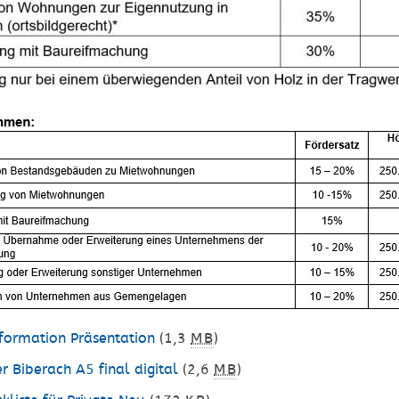
formation Präsentation
(1,3
MB
)
r Biberach A5 final digital
(2,6
MB
)