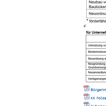
Bürgerin
KK Folde