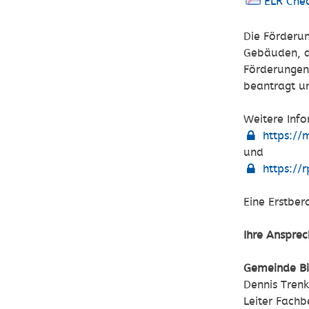
ELR Chec
Die Förderu
Gebäuden, di
Förderungen
beantragt u
Weitere Info
https:/
und
https://
Eine Erstber
Ihre Ansprec
Gemeinde B
Dennis Trenk
Leiter Fachb