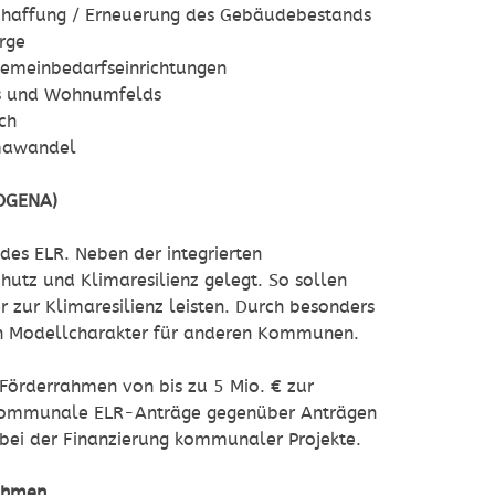
schaffung / Erneuerung des Gebäudebestands
rge
Gemeinbedarfseinrichtungen
ms und Wohnumfelds
ch
imawandel
MOGENA)
s ELR. Neben der integrierten
hutz und Klimaresilienz gelegt. So sollen
 zur Klimaresilienz leisten. Durch besonders
h Modellcharakter für anderen Kommunen.
örderrahmen von bis zu 5 Mio. € zur
nd kommunale ELR-Anträge gegenüber Anträgen
 bei der Finanzierung kommunaler Projekte.
nehmen