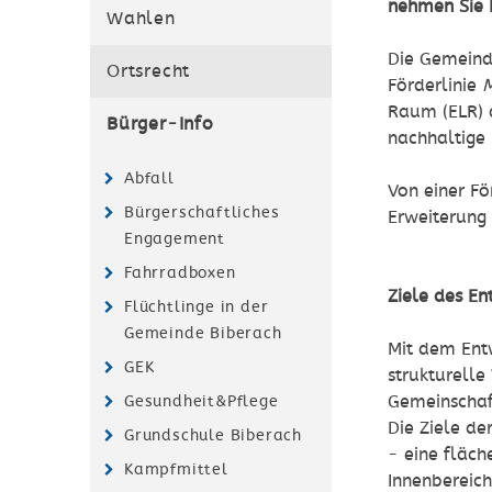
nehmen Sie 
Wahlen
Die Gemeind
Ortsrecht
Förderlinie
M
Raum (ELR) 
Bürger-Info
nachhaltige
Abfall
Von einer F
Bürgerschaftliches
Erweiterun
Engagement
Fahrradboxen
Ziele des E
Flüchtlinge in der
Gemeinde Biberach
Mit dem Ent
GEK
strukturell
Gemeinschaf
Gesundheit&Pflege
Die Ziele de
Grundschule Biberach
- eine fläc
Kampfmittel
Innenbereic