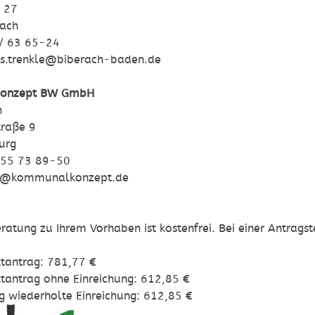
 27
rach
 / 63 65-24
is.trenkle@biberach-baden.de
onzept BW GmbH
h
traße 9
urg
/ 55 73 89-50
oth@kommunalkonzept.de
eratung zu Ihrem Vorhaben ist kostenfrei. Bei einer Antrag
ktantrag: 781,77 €
ktantrag ohne Einreichung: 612,85 €
g wiederholte Einreichung: 612,85 €