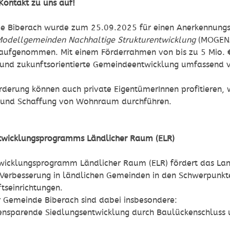
Kontakt zu uns auf!
e Biberach wurde zum 25.09.2025 für einen Anerkennungs
odellgemeinden Nachhaltige Strukturentwicklung
(MOGENA
aufgenommen. Mit einem Förderrahmen von bis zu 5 Mio. €
 und zukunftsorientierte Gemeindeentwicklung umfassend
örderung können auch private EigentümerInnen profitiere
g und Schaffung von Wohnraum durchführen.
ntwicklungsprogramms Ländlicher Raum (ELR)
wicklungsprogramm Ländlicher Raum (ELR) fördert das La
e Verbesserung in ländlichen Gemeinden in den Schwerpunk
tseinrichtungen.
r Gemeinde Biberach sind dabei insbesondere:
hensparende Siedlungsentwicklung durch Baulückenschluss 
h