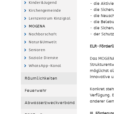
Kinder&Jugend
- die Aktiv
- die Siche
Kirchengemeinde
- die Neusc
Lernzentrum Kinzigtal
- die Beleb
MOGENA
- die Sicher
- der Schut
Nachbarschaft
Natur&Umwelt
ELR-Förderl
Senioren
Soziale Dienste
Das MOGENA-
Strukturentw
WhatsApp-Kanal
möglichst al
innovative 
Räumlichkeiten
Konkret ste
Feuerwehr
Verfügung. 
anderer Gem
Abwasserzweckverband
III. Förderu