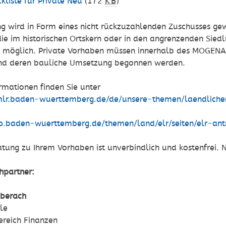
kliste für Private Neu
(172
KB
)
ng wird in Form eines nicht rückzuzahlenden Zuschusses g
e im historischen Ortskern oder in den angrenzenden Sied
 möglich. Private Vorhaben müssen innerhalb des MOGEN
nd deren bauliche Umsetzung begonnen werden.
rmationen finden Sie unter
/mlr.baden-wuerttemberg.de/de/unsere-themen/laendliche
rp.baden-wuerttemberg.de/themen/land/elr/seiten/elr-ant
atung zu Ihrem Vorhaben ist unverbindlich und kostenfrei.
hpartner:
iberach
le
ereich Finanzen