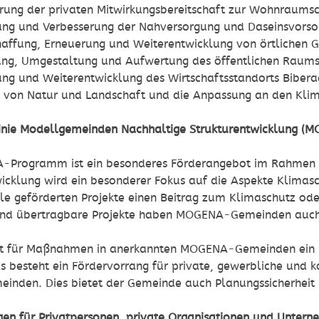
ierung der privaten Mitwirkungsbereitschaft zur Wohnraum
rung und Verbesserung der Nahversorgung und Daseinsvorso
haffung, Erneuerung und Weiterentwicklung von örtlichen 
ung, Umgestaltung und Aufwertung des öffentlichen Rau
ung und Weiterentwicklung des Wirtschaftsstandorts Bibera
z von Natur und Landschaft und die Anpassung an den Kl
inie Modellgemeinden Nachhaltige Strukturentwicklung (
Programm ist ein besonderes Förderangebot im Rahmen de
icklung wird ein besonderer Fokus auf die Aspekte Klimasc
le geförderten Projekte einen Beitrag zum Klimaschutz oder
und übertragbare Projekte haben MOGENA-Gemeinden auc
ht für Maßnahmen in anerkannten MOGENA-Gemeinden ein F
Es besteht ein Fördervorrang für private, gewerbliche u
einden. Dies bietet der Gemeinde auch Planungssicherheit
ngen für Privatpersonen, private Organisationen und Unter