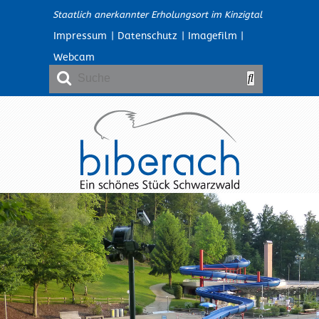
Staatlich anerkannter Erholungsort im Kinzigtal
Impressum
|
Datenschutz
|
Imagefilm
|
Webcam