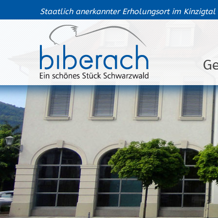
Staatlich anerkannter Erholungsort im Kinzigtal
G