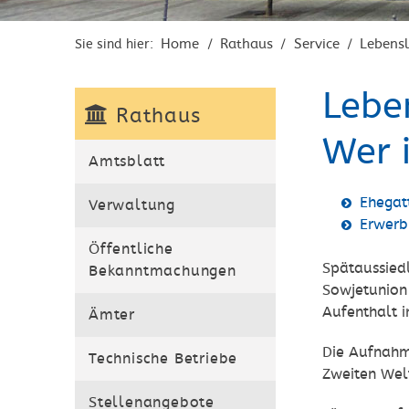
Home
Rathaus
Service
Lebens
Sie sind hier:
/
/
/
Lebe
Rathaus
Wer 
Amtsblatt
Ehegat
Verwaltung
Erwerb
Öffentliche
Spätaussied
Bekanntmachungen
Sowjetunion
Aufenthalt i
Ämter
Die Aufnahm
Technische Betriebe
Zweiten Welt
Stellenangebote