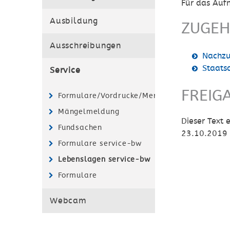
Für das Auf
Ausbildung
ZUGEH
Ausschreibungen
Nachzu
Staats
Service
FREIG
Formulare/Vordrucke/Merkblätter
Mängelmeldung
Dieser Text
Fundsachen
23.10.2019 
Formulare service-bw
Lebenslagen service-bw
Formulare
Webcam