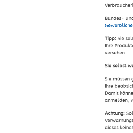
Verbraucher
Bundes- und
Gewerbliche
Tipp:
Sie sel
Ihre Produkt
versehen.
Sie selbst w
Sie müssen g
Ihre beabsic
Damit können
anmelden, wo
Achtung:
So
Verwarnungs
dieses keine