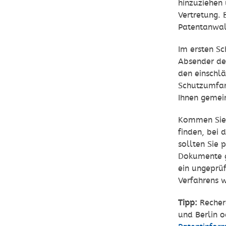
hinzuziehen 
Vertretung. 
Patentanwal
Im ersten Sc
Absender des
den einschlä
Schutzumfan
Ihnen gemei
Kommen Sie z
finden, bei 
sollten Sie 
Dokumente gi
ein ungeprüf
Verfahrens w
Tipp:
Recher
und Berlin 