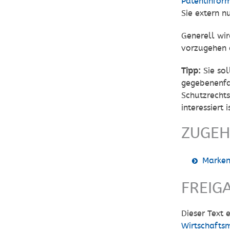
Patentinfor
Sie extern n
Generell wir
vorzugehen a
Tipp:
Sie sol
gegebenenfal
Schutzrecht
interessiert
ZUGEH
Marken
FREIG
Dieser Text
Wirtschafts