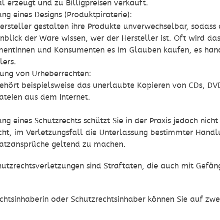
l erzeugt und zu Billigpreisen verkauft.
ng eines Designs (Produktpiraterie):
Hersteller gestalten ihre Produkte unverwechselbar, soda
blick der Ware wissen, wer der Hersteller ist. Oft wird da
entinnen und Konsumenten es im Glauben kaufen, es handl
lers.
zung von Urheberrechten:
ehört beispielsweise das unerlaubte Kopieren von CDs, DV
ateien aus dem Internet.
g eines Schutzrechts schützt Sie in der Praxis jedoch nich
cht, im Verletzungsfall die Unterlassung bestimmter Hand
atzansprüche geltend zu machen.
hutzrechtsverletzungen sind Straftaten, die auch mit Gefä
chtsinhaberin oder Schutzrechtsinhaber können Sie auf zwe