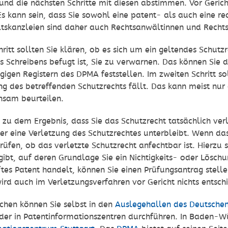
und die nächsten Schritte mit diesen abstimmen. Vor Gerich
Es kann sein, dass Sie sowohl eine patent- als auch eine re
tskanzleien sind daher auch Rechtsanwältinnen und Rechts
hritt sollten Sie klären, ob es sich um ein geltendes Schut
 Schreibens befugt ist, Sie zu verwarnen. Das können Sie d
gigen Registern des DPMA feststellen. Im zweiten Schritt so
g des betreffenden Schutzrechts fällt. Das kann meist nur
nsam beurteilen.
u dem Ergebnis, dass Sie das Schutzrecht tatsächlich verl
der eine Verletzung des Schutzrechtes unterbleibt. Wenn das
prüfen, ob das verletzte Schutzrecht anfechtbar ist. Hierzu 
bt, auf deren Grundlage Sie ein Nichtigkeits- oder Löschu
tes Patent handelt, können Sie einen Prüfungsantrag stell
ird auch im Verletzungsverfahren vor Gericht nichts entsch
chen können Sie selbst in den
Auslegehallen des Deutsche
oder in Patentinformationszentren durchführen. In Baden-W