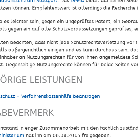
mationszentrum Stuttgart
. Das
DPMA
bietet auf seinen Seit
utzen können. Empfehlenswert ist allerdings die Recherche
d es leichter sein, gegen ein ungeprüftes Patent, ein Ge
ls gegen ein auf alle Schutzvoraussetzungen geprüftes, er
lten beachten, dass nicht jede Schutzrechtsverletzung vor G
ls außergerichtlich einigen und es kann durchaus sein, das
sinhaber an Nutzungsrechten für von Ihnen angemeldete S
 ist. Gegenseitige Nutzungsrechte können für beide Seiten von
ÖRIGE LEISTUNGEN
schutz - Verfahrenskostenhilfe beantragen
ABEVERMERK
 entstand in enger Zusammenarbeit mit den fachlich zustän
ministerium
hat ihn am 06.08.2015 freigegeben.