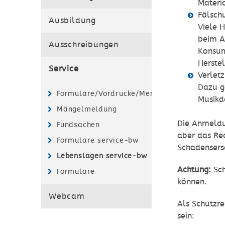
Materia
Fälschu
Ausbildung
Viele 
beim An
Ausschreibungen
Konsum
Herstel
Service
Verlet
Dazu g
Formulare/Vordrucke/Merkblätter
Musikd
Mängelmeldung
Die Anmeldun
Fundsachen
aber das Re
Formulare service-bw
Schadensers
Lebenslagen service-bw
Achtung:
Sc
Formulare
können.
Webcam
Als Schutzre
sein: