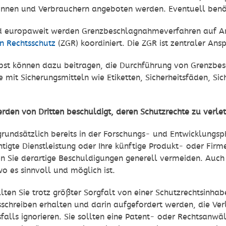
innen und Verbrauchern angeboten werden. Eventuell benöti
 europaweit werden Grenzbeschlagnahmeverfahren auf An
n Rechtsschutz
(ZGR) koordiniert. Die ZGR ist zentraler Ans
bst können dazu beitragen, die Durchführung von Grenzbes
e mit Sicherungsmitteln wie Etiketten, Sicherheitsfäden, 
erden von Dritten beschuldigt, deren Schutzrechte zu verle
rundsätzlich bereits in der Forschungs- und Entwicklungsph
htigte Dienstleistung oder Ihre künftige Produkt- oder Firm
 Sie derartige Beschuldigungen generell vermeiden. Auch 
 es sinnvoll und möglich ist.
llten Sie trotz größter Sorgfalt von einer Schutzrechtsinha
schreiben erhalten und darin aufgefordert werden, die Ver
sfalls ignorieren. Sie sollten eine Patent- oder Rechtsanw