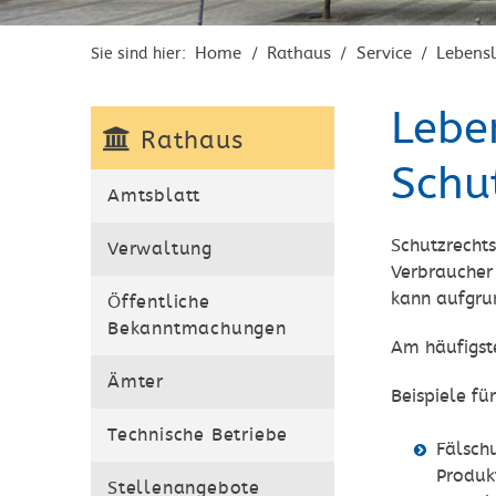
Home
Rathaus
Service
Lebens
Sie sind hier:
/
/
/
Lebe
Rathaus
Schu
Amtsblatt
Schutzrecht
Verwaltung
Verbraucher
kann aufgru
Öffentliche
Bekanntmachungen
Am häufigst
Ämter
Beispiele fü
Technische Betriebe
Fälsch
Produk
Stellenangebote