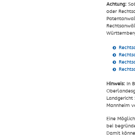
Achtung:
Sob
oder Rechtsa
Patentanwal
Rechtsanwäl
Württemberg 
Rechts
Rechts
Rechts
Rechts
Hinweis:
In 
Oberlandesg
Landgericht 
Mannheim ver
Eine Möglic
bei begründ
Damit könne