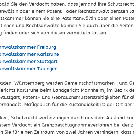
ald Sie den Verdacht haben, dass jemand Ihre Schutzrechte 
nwältin oder einem Patent- oder Rechtsanwalt beraten las
tskammer können Sie eine Patentanwältin oder einen Paten
tinnen und Rechtsanwälte können Sie auch über die Seit
finden oder sich von diesen vermitteln lassen:
anwaltskammer Freiburg
anwaltskammer Karlsruhe
anwaltskammer Stuttgart
anwaltskammer Tübingen
Baden-Württemberg werden Gemeinschaftsmarken- und Gesc
erichts Karlsruhe beim Landgericht Mannheim, im Bezirk de
Stuttgart, Patent- und Gebrauchsmusterstreitigkeiten für a
handelt. Maßgeblich für die Zuständigkeit ist der Ort der 
hkeit, Schutzrechtsverletzungen durch aus dem Ausland k
etem Verdacht ein Grenzbeschlagnahmeverfahren bei der zu
n Sie für einen Zeitraum von zwei Jahren verhindern, das