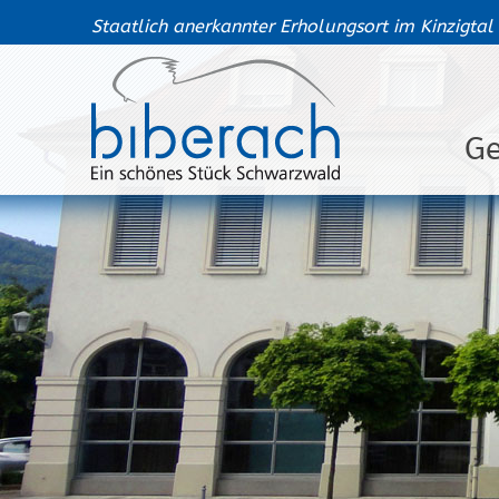
Staatlich anerkannter Erholungsort im Kinzigtal
G