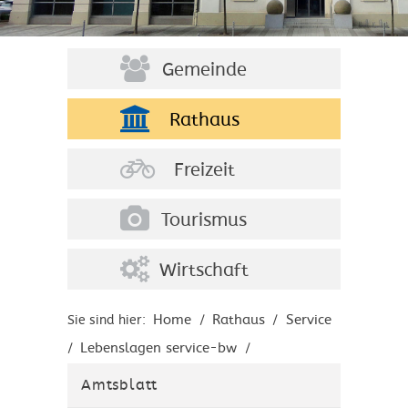
Gemeinde
Rathaus
Freizeit
Tourismus
Wirtschaft
Home
Rathaus
Service
Sie sind hier:
/
/
Lebenslagen service-bw
/
/
Spätaussiedler
Am neuen Wohnort
/
/
Amtsblatt
Namenserklärung von Spätaussiedlern