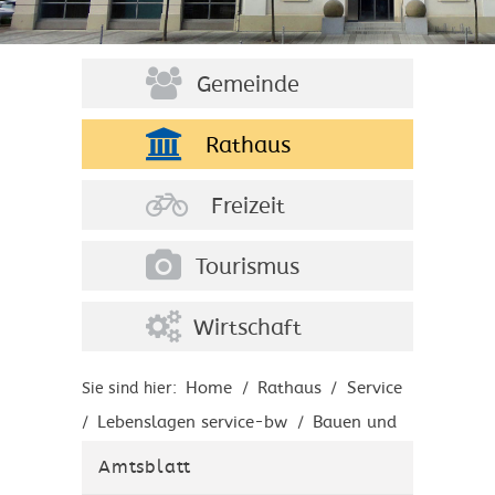
Gemeinde
Rathaus
Freizeit
Tourismus
Wirtschaft
Home
Rathaus
Service
Sie sind hier:
/
/
Lebenslagen service-bw
Bauen und
/
/
Modernisieren
Anschlüsse an
/
Amtsblatt
Versorgungseinrichtungen