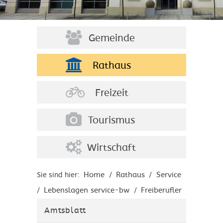
Gemeinde
Rathaus
Freizeit
Tourismus
Wirtschaft
Home
Rathaus
Service
Sie sind hier:
/
/
Lebenslagen service-bw
Freiberufler
/
/
Freie Berufe ohne
/
Amtsblatt
Zulassungsvoraussetzungen