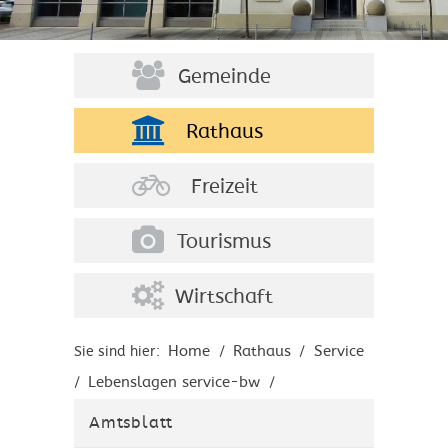
Gemeinde
Rathaus
Freizeit
Tourismus
Wirtschaft
Home
Rathaus
Service
Sie sind hier:
/
/
Lebenslagen service-bw
/
/
Arbeitnehmer
Einzelne
/
Amtsblatt
Personengruppen
Frauen
/