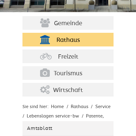
Gemeinde
Rathaus
Freizeit
Tourismus
Wirtschaft
Home
Rathaus
Service
Sie sind hier:
/
/
Lebenslagen service-bw
Patente,
/
/
Marken, Ideentransfer
/
Amtsblatt
Fördermaßnahmen und finanzielle