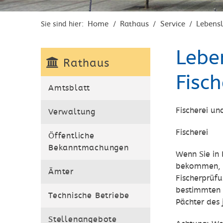
Home
Rathaus
Service
Lebens
Sie sind hier:
/
/
/
Lebe
Rathaus
Fisc
Amtsblatt
Fischerei un
Verwaltung
Fischerei
Öffentliche
Bekanntmachungen
Wenn Sie in
bekommen, m
Ämter
Fischerprüf
bestimmten 
Technische Betriebe
Pächter des 
Stellenangebote