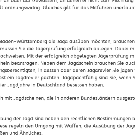
 an oder auf Gewässern, an denen er nicht zum Fischfang be
lt ordnungswidrig. Gleiches gilt für das Mitführen unerlau
 Baden-Württemberg die Jagd ausüben möchten, brauchen 
üssen Sie die Jägerprüfung erfolgreich ablegen. Dabei müs
achweisen. Mit der erfolgreich abgelegten Jägerprüfung m
chein beantragen. Neben dem Jagdschein brauchen Sie auch
gsberechtigten, in dessen oder deren Jagdrevier Sie jagen
bst ein Jagdrevier pachten. Jagdpachtfähig sind Sie, wenn 
ier Jagdjahre in Deutschland besessen haben.
ch mit Jagdscheinen, die in anderen Bundesländern ausges
übung der Jagd sind neben den rechtlichen Bestimmungen b
iese regeln den Umgang mit Waffen, die Ausübung der Jagd
ßen und Ähnliches.