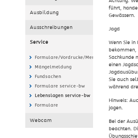
Achtung: Wer
führt, hande
Ausbildung
Gewässern.
Ausschreibungen
Jagd
Service
Wenn Sie in
bekommen, m
Sachkunde n
Formulare/Vordrucke/Merkblätter
einen Jagds
Mängelmeldung
Jagdausübun
Fundsachen
Sie auch sel
Formulare service-bw
während dre
Lebenslagen service-bw
Hinweis: Au
Formulare
jagen.
Webcam
Bei der Aus
beachten. D
Übungsschie