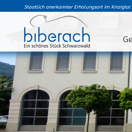
Staatlich anerkannter Erholungsort im Kinzigtal
G