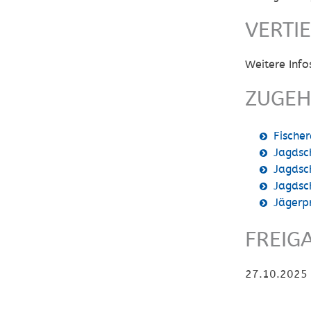
VERTI
Weitere Inf
ZUGEH
Fische
Jagdsc
Jagdsc
Jagdsc
Jägerp
FREIG
27.10.2025 