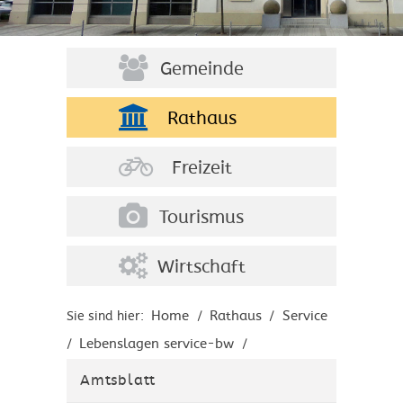
Gemeinde
Rathaus
Freizeit
Tourismus
Wirtschaft
Home
Rathaus
Service
Sie sind hier:
/
/
Lebenslagen service-bw
/
/
Unternehmen gründen
Finanzielle
/
Amtsblatt
Hilfen und Förderprogramme