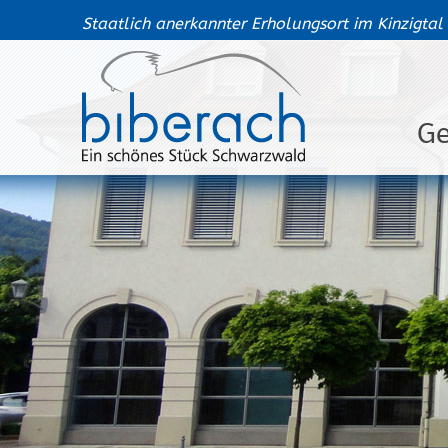
Staatlich anerkannter Erholungsort im Kinzigtal
G