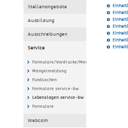
Einhei
Stellenangebote
Einhei
Einhei
Ausbildung
Einhei
Einhei
Ausschreibungen
Einhei
Einhei
Service
Formulare/Vordrucke/Merkblätter
Mängelmeldung
Fundsachen
Formulare service-bw
Lebenslagen service-bw
Formulare
Webcam