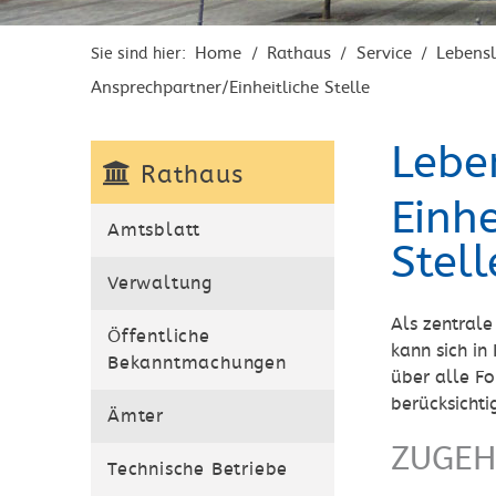
Home
Rathaus
Service
Lebens
Sie sind hier:
/
/
/
Ansprechpartner/Einheitliche Stelle
Lebe
Rathaus
Einh
Amtsblatt
Stell
Verwaltung
Als zentrale
Öffentliche
kann sich in
Bekanntmachungen
über alle Fo
berücksicht
Ämter
ZUGEH
Technische Betriebe