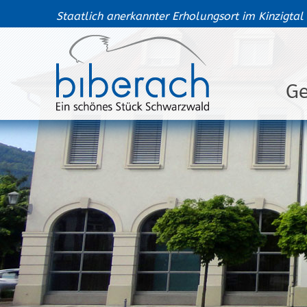
Staatlich anerkannter Erholungsort im Kinzigtal
G