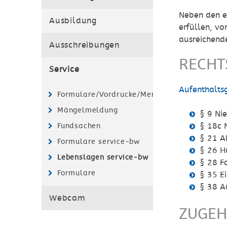
Neben den e
Ausbildung
erfüllen, vo
ausreichen
Ausschreibungen
RECHT
Service
Aufenthalts
Formulare/Vordrucke/Merkblätter
Mängelmeldung
§ 9 Ni
§ 18c 
Fundsachen
§ 21 A
Formulare service-bw
§ 26 H
Lebenslagen service-bw
§ 28 F
Formulare
§ 35 Ei
§ 38 A
Webcam
ZUGEH