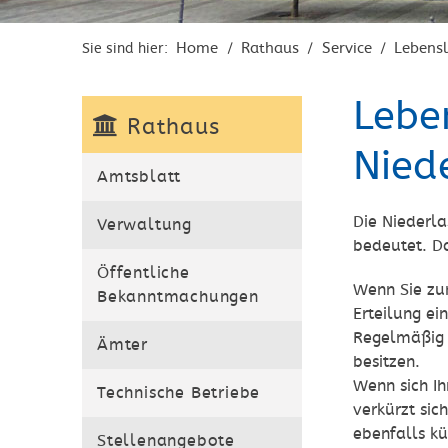
Home
Rathaus
Service
Lebens
Sie sind hier:
/
/
/
Lebe
Rathaus
Nied
Amtsblatt
Die Niederla
Verwaltung
bedeutet. Da
Öffentliche
Wenn Sie zun
Bekanntmachungen
Erteilung ei
Regelmäßig s
Ämter
besitzen.
Wenn sich I
Technische Betriebe
verkürzt sic
ebenfalls kü
Stellenangebote