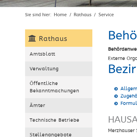
Home
Rathaus
Service
Sie sind hier:
/
/
Behö
Rathaus
Behördenwe
Amtsblatt
Externe Orga
Bezi
Verwaltung
Öffentliche
Allgem
Bekanntmachungen
Zugehö
Formul
Ämter
HAUSA
Technische Betriebe
Merzhauser 
Stellenangebote