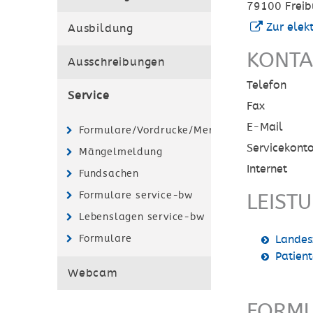
79100
Freib
Zur elek
Ausbildung
KONTA
Ausschreibungen
Telefon
Service
Fax
E-Mail
Formulare/Vordrucke/Merkblätter
Servicekont
Mängelmeldung
Internet
Fundsachen
Formulare service-bw
LEIST
Lebenslagen service-bw
Formulare
Landes
Patien
Webcam
FORMU