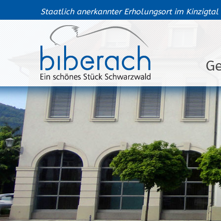
Staatlich anerkannter Erholungsort im Kinzigtal
G