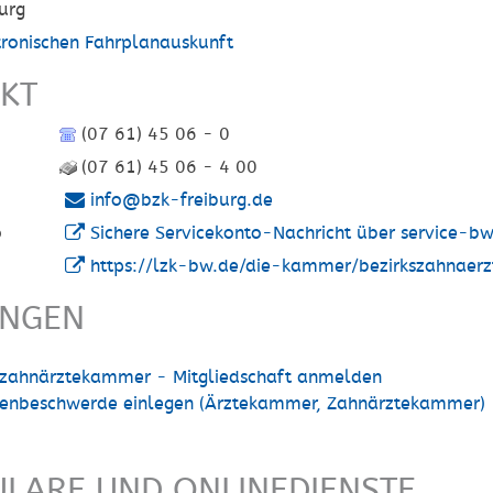
urg
tronischen Fahrplanauskunft
KT
(07 61) 45 06 - 0
(07 61) 45 06 - 4 00
info@bzk-freiburg.de
o
Sichere Servicekonto-Nachricht über service-b
https://lzk-bw.de/die-kammer/bezirkszahnaer
UNGEN
zahnärztekammer - Mitgliedschaft anmelden
tenbeschwerde einlegen (Ärztekammer, Zahnärztekammer)
LARE UND ONLINEDIENSTE