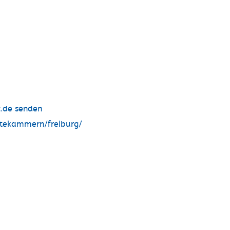
w.de senden
ztekammern/freiburg/