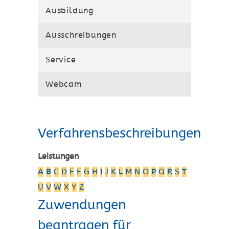
Ausbildung
Ausschreibungen
Service
Webcam
Verfahrensbeschreibungen
Leistungen
A
B
C
D
E
F
G
H
I
J
K
L
M
N
O
P
Q
R
S
T
U
V
W
X
Y
Z
Zuwendungen
beantragen für