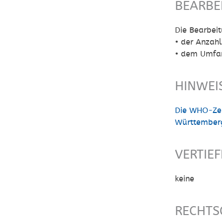
BEARBE
Die Bearbei
• der Anzahl
• dem Umfan
HINWEI
Die WHO-Zer
Württember
VERTIE
keine
RECHTS