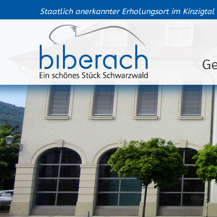
Staatlich anerkannter Erholungsort im Kinzigtal
G