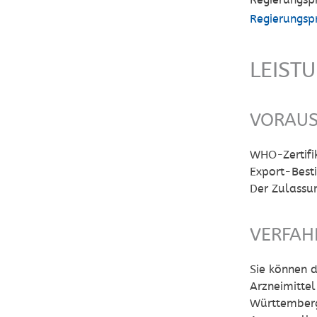
Regierungsp
Regierungsp
LEIST
VORAU
WHO-Zertifi
Export-Best
Der Zulassu
VERFAH
Sie können d
Arzneimitte
Württemberg