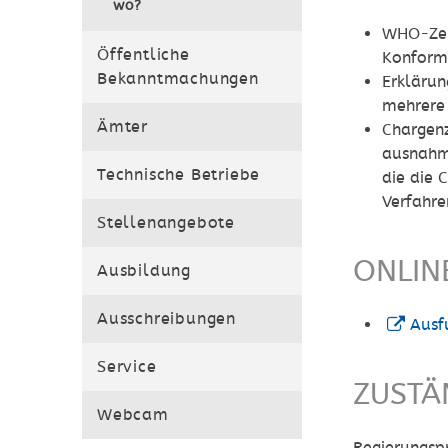
wo?
WHO-Zert
Öffentliche
Konformi
Bekanntmachungen
Erklärun
mehrere
Ämter
Chargenz
ausnahm
Technische Betriebe
die die 
Verfahr
Stellenangebote
ONLIN
Ausbildung
Ausschreibungen
Ausf
Service
ZUSTÄ
Webcam