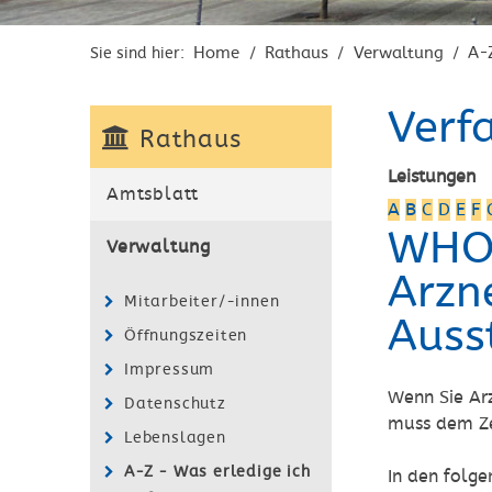
Home
Rathaus
Verwaltung
A-
Sie sind hier:
/
/
/
Verf
Rathaus
Leistungen
Amtsblatt
A
B
C
D
E
F
WHO-
Verwaltung
Arzn
Mitarbeiter/-innen
Auss
Öffnungszeiten
Impressum
Wenn Sie Arz
Datenschutz
muss dem Ze
Lebenslagen
A-Z - Was erledige ich
In den folg