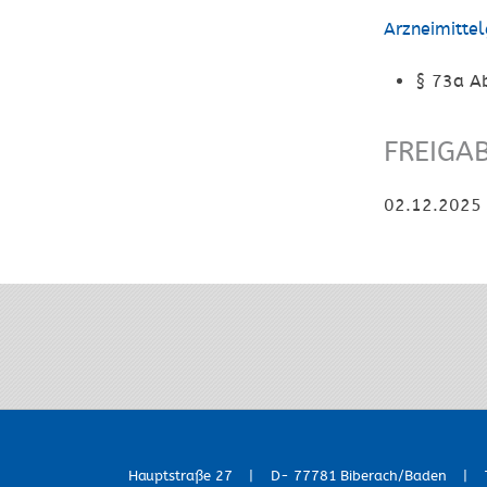
Arzneimitte
§ 73a A
FREIGA
02.12.2025 
Hauptstraße 27 | D- 77781 Biberach/Baden | Te