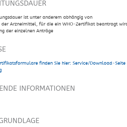
ITUNGSDAUER
tungsdauer ist unter anderem abhängig von
 der Arzneimittel, für die ein WHO-Zertifikat beantragt wir
g der einzelnen Anträge
SE
tifikats
f
ormulare finden Sie hier:
Service/Download-Seite 
g
FENDE INFORMATIONEN
GRUNDLAGE