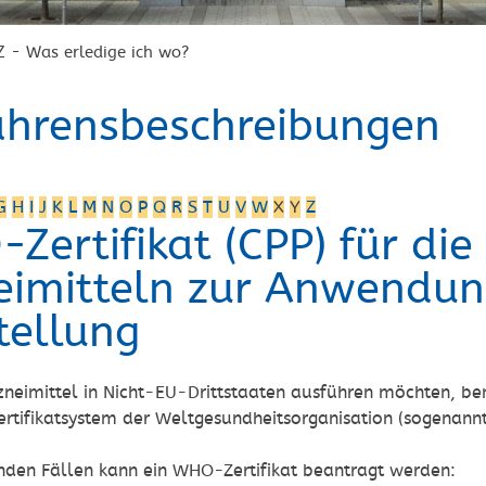
Z - Was erledige ich wo?
ahrensbeschreibungen
G
H
I
J
K
L
M
N
O
P
Q
R
S
T
U
V
W
X
Y
Z
Zertifikat (CPP) für die
eimitteln zur Anwendun
tellung
neimittel in Nicht-EU-Drittstaaten ausführen möchten, benöt
rtifikatsystem der Weltgesundheitsorganisation (sogenannt
enden Fällen kann ein WHO-Zertifikat beantragt werden: