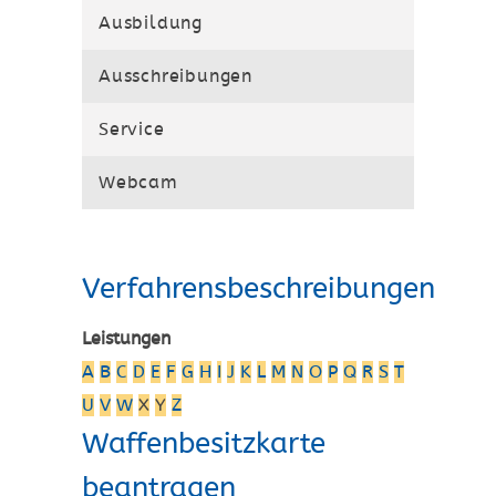
Ausbildung
Ausschreibungen
Service
Webcam
Verfahrensbeschreibungen
Leistungen
A
B
C
D
E
F
G
H
I
J
K
L
M
N
O
P
Q
R
S
T
U
V
W
X
Y
Z
Waffenbesitzkarte
beantragen