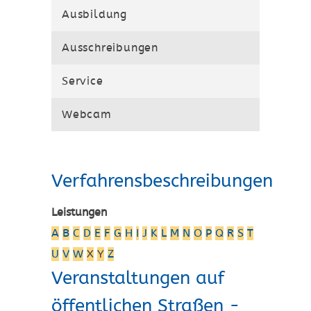
Ausbildung
Ausschreibungen
Service
Webcam
Verfahrensbeschreibungen
Leistungen
A
B
C
D
E
F
G
H
I
J
K
L
M
N
O
P
Q
R
S
T
U
V
W
X
Y
Z
Veranstaltungen auf
öffentlichen Straßen -