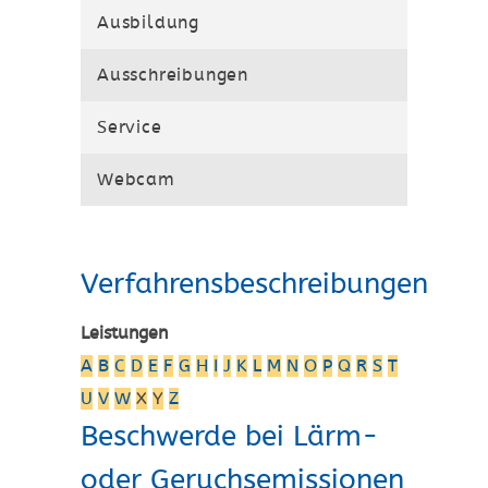
Ausbildung
Ausschreibungen
Service
Webcam
Verfahrensbeschreibungen
Leistungen
A
B
C
D
E
F
G
H
I
J
K
L
M
N
O
P
Q
R
S
T
U
V
W
X
Y
Z
Beschwerde bei Lärm-
oder Geruchsemissionen