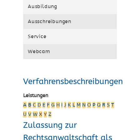
Ausbildung
Ausschreibungen
Service
Webcam
Verfahrensbeschreibungen
Leistungen
A
B
C
D
E
F
G
H
I
J
K
L
M
N
O
P
Q
R
S
T
U
V
W
X
Y
Z
Zulassung zur
Rechtsanwaltschaft als