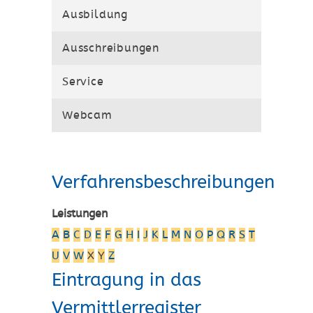
Ausbildung
Ausschreibungen
Service
Webcam
Verfahrensbeschreibungen
Leistungen
A
B
C
D
E
F
G
H
I
J
K
L
M
N
O
P
Q
R
S
T
U
V
W
X
Y
Z
Eintragung in das
Vermittlerregister