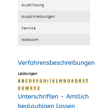
Ausbildung
Ausschreibungen
Service
Webcam
Verfahrensbeschreibungen
Leistungen
A
B
C
D
E
F
G
H
I
J
K
L
M
N
O
P
Q
R
S
T
U
V
W
X
Y
Z
Unterschriften - Amtlich
beglaubigen lassen