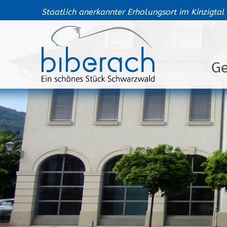
Staatlich anerkannter Erholungsort im Kinzigtal
G