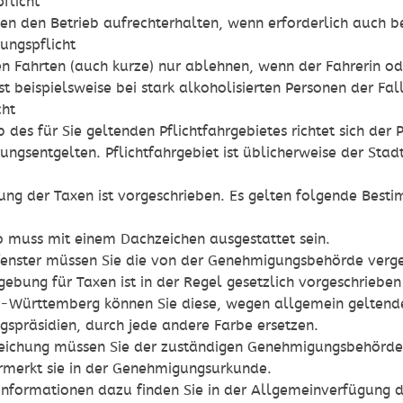
pflicht
en den Betrieb aufrechterhalten, wenn erforderlich auch b
ungspflicht
en Fahrten (auch kurze) nur ablehnen, wenn der Fahrerin o
ist beispielsweise bei stark alkoholisierten Personen der Fall
cht
b des für Sie geltenden Pflichtfahrgebietes
richtet sich der
ungsentgelten. Pflichtfahrgebiet ist
übl
i
cherweise der Stadt
ung der Taxen ist vorgeschrieben.
Es gelten folgende Best
 muss mit einem Dachzeichen ausgestattet sein.
enster müssen Sie die von der Genehmigungsb
e
hörde verg
gebung für Taxen ist in der Regel gesetzlich vorgeschrieben 
n-Württemberg können Sie diese, wegen allgemein ge
l
tend
gspräsid
i
en, durch jede andere Farbe ersetzen.
eichung müssen Sie der zuständigen Genehmigungsbehörde
rmerkt sie in der Genehmigungsurkunde.
 Informationen dazu finden Sie in der Allgemeinverfügung d