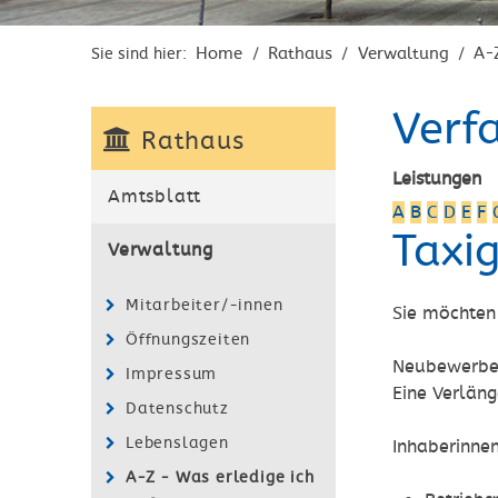
Home
Rathaus
Verwaltung
A-
Sie sind hier:
/
/
/
Verf
Rathaus
Leistungen
Amtsblatt
A
B
C
D
E
F
Taxi
Verwaltung
Mitarbeiter/-innen
Sie möchten
Öffnungszeiten
Neubewerber
Impressum
Eine Verläng
Datenschutz
Lebenslagen
Inhaberinne
A-Z - Was erledige ich