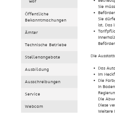
Betriebs
wo?
Sie müss
Beförder
Öffentliche
Sie dürf
Bekanntmachungen
ist. Das 
Tarifpfli
Ämter
Innerhal
Beförder
Technische Betriebe
Die Ausstatt
Stellenangebote
Das Auto
Ausbildung
Im Heckf
Die Farb
Ausschreibungen
In Bade
Regierun
Service
Die Abw
Diese ve
Webcam
We
i
tere