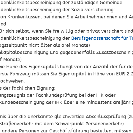
denklichkeitsbescheinigung der zuständigen Gemeinde
denklichkeitsbescheinigung der Sozialversicherung:
on Krankenkassen, bei denen Sie Arbeitnehmerinnen und Ar
und
ür sich selbst, wenn Sie freiwillig oder privat versichert si
denklichkeitsbescheinigung der
Berufsgenossenschaft für T
agszeitpunkt nicht älter als drei Monate)
nkapitalbescheinigung und gegebenenfalls Zusatzbescheinig
f Monate)
ie Höhe des Eigenkapitals hängt von der Anzahl der für d
rste Fahrzeug müssen Sie Eigenkapital in Höhe von EUR 2.
nachweisen.
 der fachlichen Eignung:
ungszeugnis der Fachkundeprüfung bei der IHK oder
kundebescheinigung der IHK über eine mindestens dreijähri
nis über die anerkannte gleichwertige Abschlussprüfung 
Straßenverkehr mit dem Schwerpunkt Personenverkehr)
 andere Personen zur Geschäftsführung bestellen, müssen 