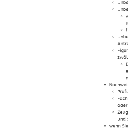
Unbe
Unbe
v
f
Unbe
Antr
Eige
zwöl
D
e
Nachweis
Prüf
Fach
oder
Zeug
und 
wenn Sie