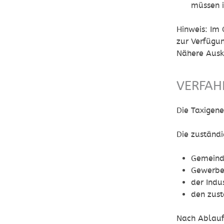
müssen i
Hinweis:
Im G
zur Verfügu
Nähere Ausk
VERFAH
Die Taxigene
Die zuständ
Gemein
Gewerbe
der Ind
den zus
Nach Ablauf 