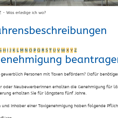
Z - Was erledige ich wo?
ahrensbeschreibungen
G
H
I
J
K
L
M
N
O
P
Q
R
S
T
U
V
W
X
Y
Z
genehmigung beantrage
 gewerblich Personen mit Taxen befördern? Dafür benötige
 oder Neubewerberinnen erhalten die Genehmigung für län
erung erhalten Sie für längstens fünf Jahre.
n und Inhaber einer Taxigenehmigung haben folgende Pflich