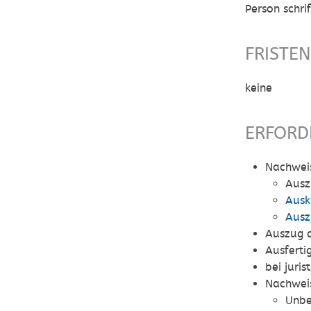
Person schri
FRISTE
keine
ERFORD
Nachweis
Ausz
Ausk
Ausz
Auszug a
Ausferti
bei juri
Nachweis
Unbe