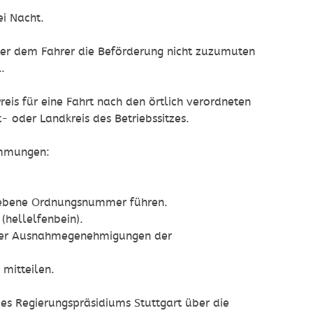
ei Nacht.
der dem Fahrer die Beförderung nicht zuzum
u
ten
.
 Preis für eine Fahrt nach den örtlich verordneten
- oder Landkreis des Betriebssi
t
zes
.
immungen:
ebene Ordnungsnummer führen.
(hellelfenbein).
er Ausnahmegenehmigungen der
 mitte
i
len.
es Regierungspräsidiums Stuttgart über die