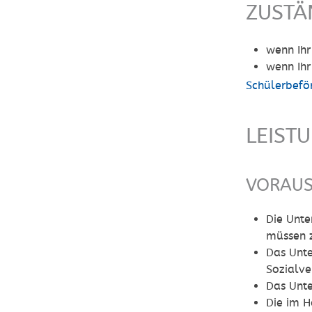
ZUSTÄ
wenn Ihr
wenn Ihr
Schülerbefö
LEIST
VORAU
Die Unte
müssen z
Das Unte
Sozialve
Das Unte
Die im H