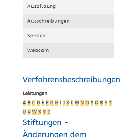
Ausbildung
Ausschreibungen
Service
Webcam
Verfahrensbeschreibungen
Leistungen
A
B
C
D
E
F
G
H
I
J
K
L
M
N
O
P
Q
R
S
T
U
V
W
X
Y
Z
Stiftungen -
Änderungen dem