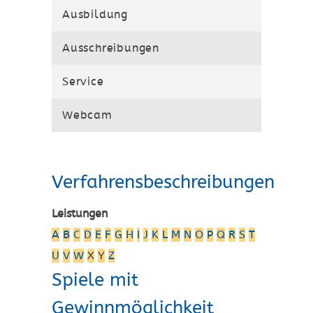
Ausbildung
Ausschreibungen
Service
Webcam
Verfahrensbeschreibungen
Leistungen
A
B
C
D
E
F
G
H
I
J
K
L
M
N
O
P
Q
R
S
T
U
V
W
X
Y
Z
Spiele mit
Gewinnmöglichkeit