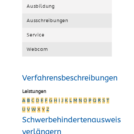
Ausbildung
Ausschreibungen
Service
Webcam
Verfahrensbeschreibungen
Leistungen
A
B
C
D
E
F
G
H
I
J
K
L
M
N
O
P
Q
R
S
T
U
V
W
X
Y
Z
Schwerbehindertenausweis
verlängern