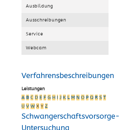
Ausbildung
Ausschreibungen
Service
Webcam
Verfahrensbeschreibungen
Leistungen
A
B
C
D
E
F
G
H
I
J
K
L
M
N
O
P
Q
R
S
T
U
V
W
X
Y
Z
Schwangerschaftsvorsorge-
Untersuchung