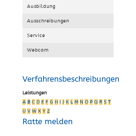
Ausbildung
Ausschreibungen
Service
Webcam
Verfahrensbeschreibungen
Leistungen
A
B
C
D
E
F
G
H
I
J
K
L
M
N
O
P
Q
R
S
T
U
V
W
X
Y
Z
Ratte melden