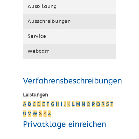
Ausbildung
Ausschreibungen
Service
Webcam
Verfahrensbeschreibungen
Leistungen
A
B
C
D
E
F
G
H
I
J
K
L
M
N
O
P
Q
R
S
T
U
V
W
X
Y
Z
Privatklage einreichen