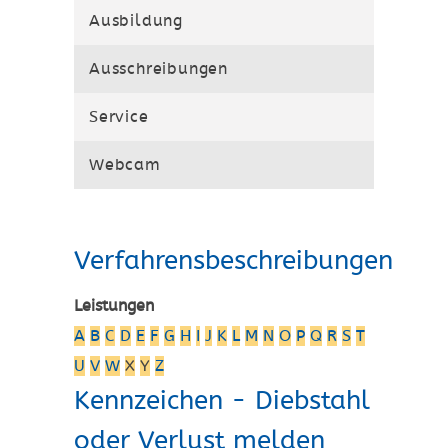
Ausbildung
Ausschreibungen
Service
Webcam
Verfahrensbeschreibungen
Leistungen
A
B
C
D
E
F
G
H
I
J
K
L
M
N
O
P
Q
R
S
T
U
V
W
X
Y
Z
Kennzeichen - Diebstahl
oder Verlust melden