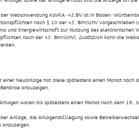
r Anlage) sowie der Anlage erfasst und die Anzeige an di
 der Webanwendung KaVKA-42.BV ist in Baden-Württemberg
tionspflichten nach § 10 der 42. BImSchV vorgeschrieben (
ma und Energiewirtschaft zur Nutzung des elektronischen 
spflichten nach der 42. BImSchV
). Zusätzlich kann die Web
erden.
N
r einer Neuanlage hat diese spätestens einen Monat nach 
 Behörde anzuzeigen.
Anlagen waren bis spätestens einen Monat nach dem 19. J
er Anlage, die Anlagenstilllegung sowie Betreiberwechsel
s anzuzeigen.