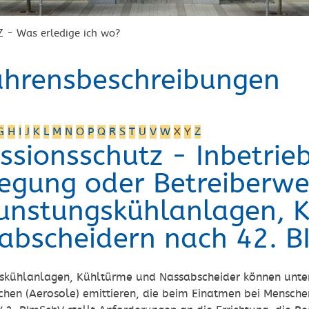
Z - Was erledige ich wo?
ahrensbeschreibungen
G
H
I
J
K
L
M
N
O
P
Q
R
S
T
U
V
W
X
Y
Z
ssionsschutz - Inbetri
llegung oder Betreiberwe
unstungskühlanlagen, 
abscheidern nach 42. B
skühlanlagen, Kühltürme und Nassabscheider können unte
chen (Aerosole) emittieren, die beim Einatmen bei Mensc