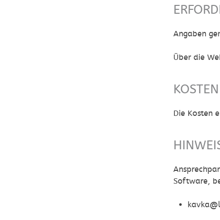
ERFORD
Angaben gem
Über die
Web
KOSTEN
Die Kosten 
HINWEI
Ansprechpar
Software, b
kavka@l