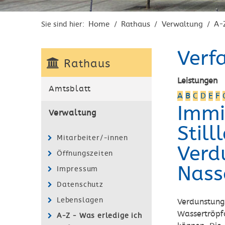
Home
Rathaus
Verwaltung
A-
Sie sind hier:
/
/
/
Verf
Rathaus
Leistungen
Amtsblatt
A
B
C
D
E
F
Immi
Verwaltung
Stil
Mitarbeiter/-innen
Verd
Öffnungszeiten
Nass
Impressum
Datenschutz
Lebenslagen
Verdunstung
Wassertröpf
A-Z - Was erledige ich