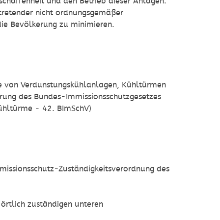
schaffenheit und den Betrieb dieser Anlagen.
ntretender nicht ordnungsgemäßer
die Bevölkerung zu minimieren.
 von Verdunstungskühlanlagen, Kühltürmen
rung des Bundes-Immissionsschutzgesetzes
ühltürme - 42. BImSchV)
Immissionsschutz-Zuständigkeitsverordnung des
 örtlich zuständigen unteren