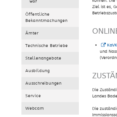
können. Die 
wo?
Ziel ist es,
Betriebszust
Öffentliche
Bekanntmachungen
ONLIN
Ämter
KaV
Technische Betriebe
und Nas
(Verord
Stellenangebote
Ausbildung
ZUSTÄ
Ausschreibungen
Die Zuständi
Service
Landes Bad
Webcam
Die zuständi
Immissionss