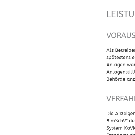
LEIST
VORAU
Als Betreibe
spätestens 
Anlagen war
Anlagenstil
Behörde
anz
VERFAH
Die Anzeige
BImSchV
"
de
System KaVK