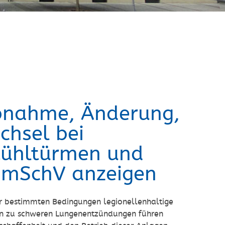
ebnahme, Änderung,
chsel bei
Kühltürmen und
ImSchV anzeigen
r bestimmten Bedingungen legionellenhaltige
hen zu schweren Lungenentzündungen führen