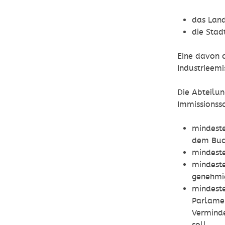
das Land
die Stad
Eine davon a
Industrieemi
Die Abteilun
Immissionss
mindeste
dem Buch
mindeste
mindest
genehmig
mindeste
Parlamen
Verminde