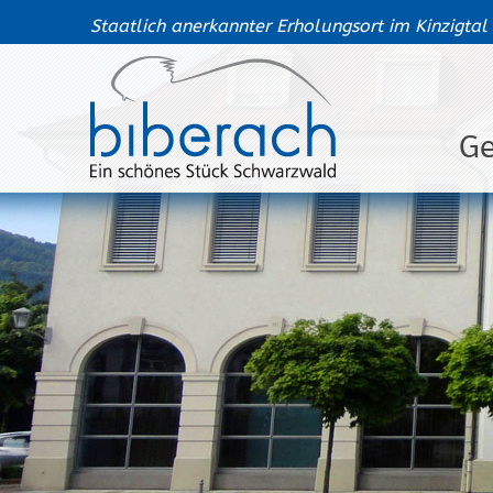
Staatlich anerkannter Erholungsort im Kinzigtal
G