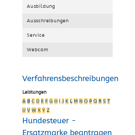
Ausbildung
Ausschreibungen
Service
Webcam
Verfahrensbeschreibungen
Leistungen
A
B
C
D
E
F
G
H
I
J
K
L
M
N
O
P
Q
R
S
T
U
V
W
X
Y
Z
Hundesteuer -
Ersatzmarke beantragen