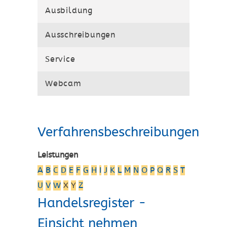
Ausbildung
Ausschreibungen
Service
Webcam
Verfahrensbeschreibungen
Leistungen
A
B
C
D
E
F
G
H
I
J
K
L
M
N
O
P
Q
R
S
T
U
V
W
X
Y
Z
Handelsregister -
Einsicht nehmen