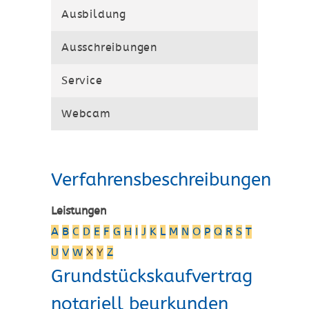
Ausbildung
Ausschreibungen
Service
Webcam
Verfahrensbeschreibungen
Leistungen
A
B
C
D
E
F
G
H
I
J
K
L
M
N
O
P
Q
R
S
T
U
V
W
X
Y
Z
Grundstückskaufvertrag
notariell beurkunden