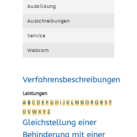
Ausbildung
Ausschreibungen
Service
Webcam
Verfahrensbeschreibungen
Leistungen
A
B
C
D
E
F
G
H
I
J
K
L
M
N
O
P
Q
R
S
T
U
V
W
X
Y
Z
Gleichstellung einer
Behinderung mit einer