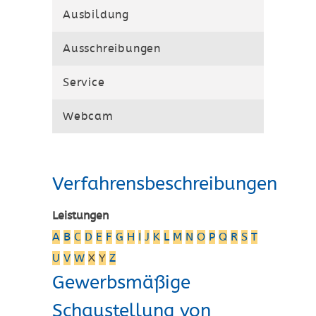
Ausbildung
Ausschreibungen
Service
Webcam
Verfahrensbeschreibungen
Leistungen
A
B
C
D
E
F
G
H
I
J
K
L
M
N
O
P
Q
R
S
T
U
V
W
X
Y
Z
Gewerbsmäßige
Schaustellung von