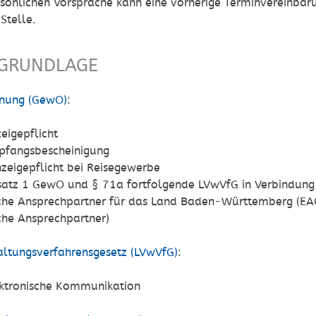
rsönlichen Vorsprache kann eine vorherige Terminvereinbarun
Stelle.
GRUNDLAGE
nung (GewO)
:
eigepflicht
pfangsbescheinigung
zeigepflicht bei Reisegewerbe
satz 1 GewO
und
§ 71a fortfolgende LVwVfG
in Verbindung
iche Ansprechpartner für das Land Baden-Württemberg
(EA
iche Ansprechpartner)
ltungsverfahrensgesetz (LVwVfG)
:
ektronische Kommunikation