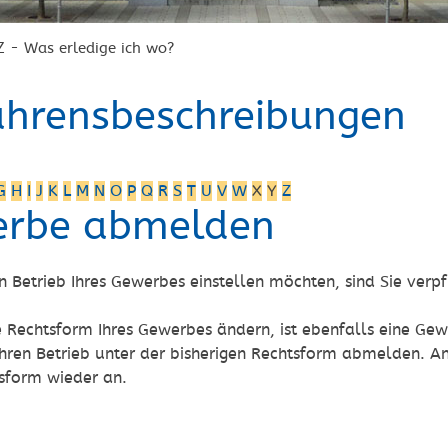
Z - Was erledige ich wo?
ahrensbeschreibungen
G
H
I
J
K
L
M
N
O
P
Q
R
S
T
U
V
W
X
Y
Z
rbe abmelden
 Betrieb Ihres Gewerbes einstellen möchten, sind Sie verp
e Rechtsform Ihres Gewerbes ändern, ist ebenfalls eine G
Ihren Betrieb unter der bisherigen Rechtsform abmelden. A
sform wieder an.