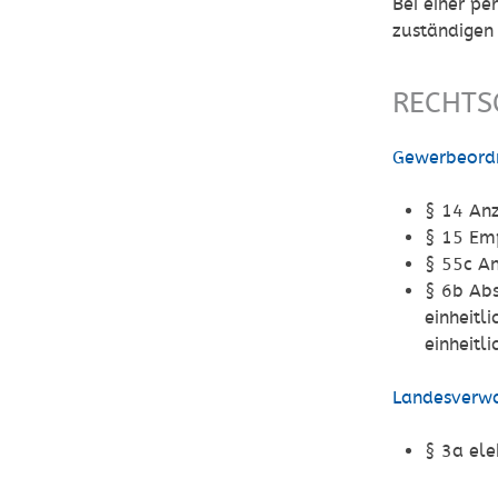
Bei einer pe
zuständigen 
RECHTS
Gewerbeord
§ 14 Anz
§ 15 Em
§ 55c An
§ 6b Ab
einheitl
einheitl
Landesverwa
§ 3a el