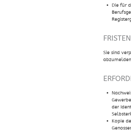
Die für 
Berufsg
Registerg
FRISTE
Sie sind ver
abzumelden
ERFORD
Nachweis
Gewerbe-
der Iden
Selbster
Kopie de
Genossens