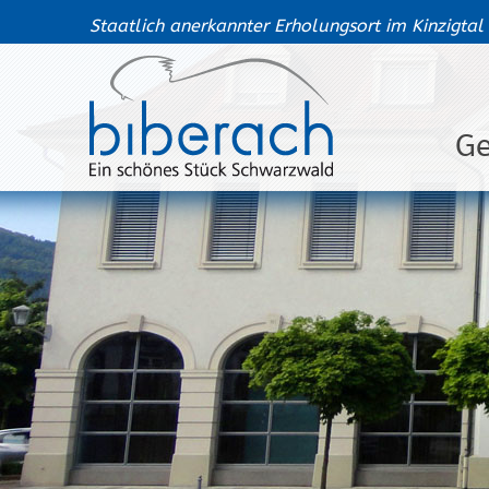
Staatlich anerkannter Erholungsort im Kinzigtal
G