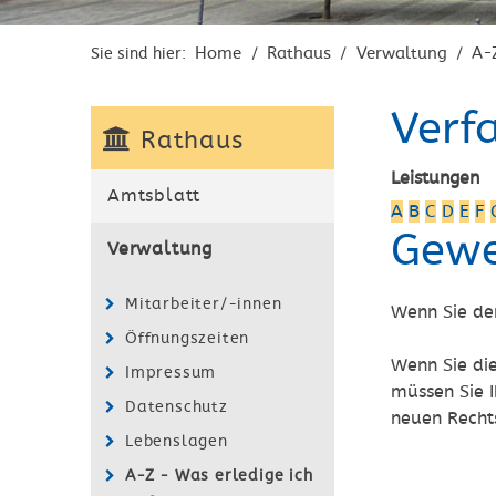
Home
Rathaus
Verwaltung
A-
Sie sind hier:
/
/
/
Verf
Rathaus
Leistungen
Amtsblatt
A
B
C
D
E
F
Gewe
Verwaltung
Mitarbeiter/-innen
Wenn Sie den
Öffnungszeiten
Wenn Sie di
Impressum
müssen Sie 
Datenschutz
neuen Recht
Lebenslagen
A-Z - Was erledige ich