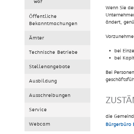
wo?
Wenn Sie den
Unternehmen
Öffentliche
ändert, gen
Bekanntmachungen
Vorzunehmen
Ämter
bei Einz
Technische Betriebe
bei Kapi
Stellenangebote
Bei Persone
geschäftsfü
Ausbildung
Ausschreibungen
ZUSTÄ
Service
die Gemeind
Webcam
Bürgerbüro 