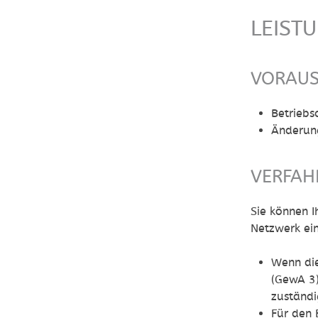
LEIST
VORAU
Betriebs
Änderun
VERFAH
Sie können 
Netzwerk ei
Wenn die
(GewA 3)
zuständi
Für den 