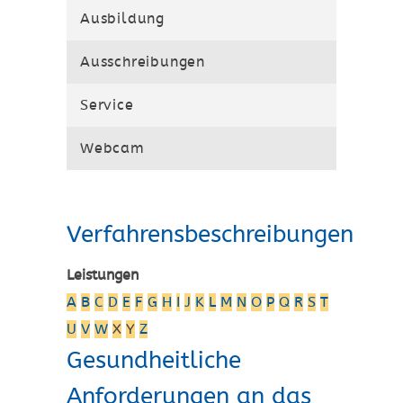
Ausbildung
Ausschreibungen
Service
Webcam
Verfahrensbeschreibungen
Leistungen
A
B
C
D
E
F
G
H
I
J
K
L
M
N
O
P
Q
R
S
T
U
V
W
X
Y
Z
Gesundheitliche
Anforderungen an das