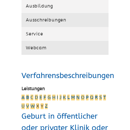
Ausbildung
Ausschreibungen
Service
Webcam
Verfahrensbeschreibungen
Leistungen
A
B
C
D
E
F
G
H
I
J
K
L
M
N
O
P
Q
R
S
T
U
V
W
X
Y
Z
Geburt in öffentlicher
oder privater Klinik oder