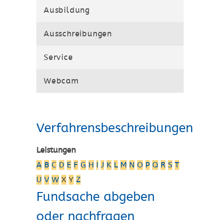
Ausbildung
Ausschreibungen
Service
Webcam
Verfahrensbeschreibungen
Leistungen
A
B
C
D
E
F
G
H
I
J
K
L
M
N
O
P
Q
R
S
T
U
V
W
X
Y
Z
Fundsache abgeben
oder nachfragen