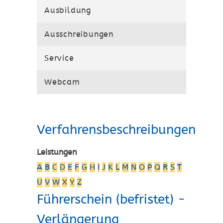
Ausbildung
Ausschreibungen
Service
Webcam
Verfahrensbeschreibungen
Leistungen
A
B
C
D
E
F
G
H
I
J
K
L
M
N
O
P
Q
R
S
T
U
V
W
X
Y
Z
Führerschein (befristet) -
Verlängerung