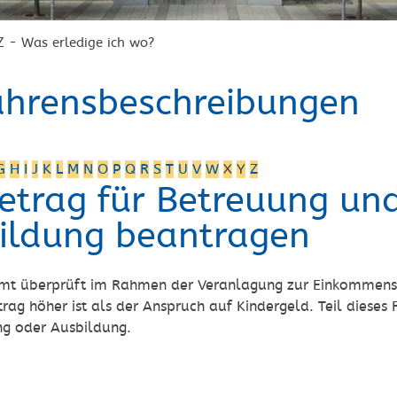
Z - Was erledige ich wo?
ahrensbeschreibungen
G
H
I
J
K
L
M
N
O
P
Q
R
S
T
U
V
W
X
Y
Z
betrag für Betreuung un
ildung beantragen
mt überprüft im Rahmen der Veranlagung zur Einkommenst
trag höher ist als der Anspruch auf Kindergeld. Teil dieses 
ng oder Ausbildung.