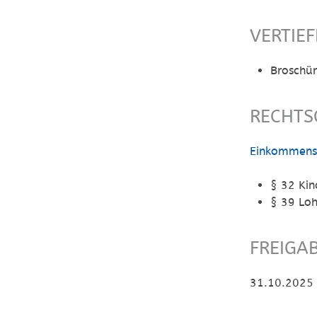
VERTIE
Broschür
RECHTS
Einkommenst
§ 32
Kind
§ 39 Lo
FREIGA
31.10.2025