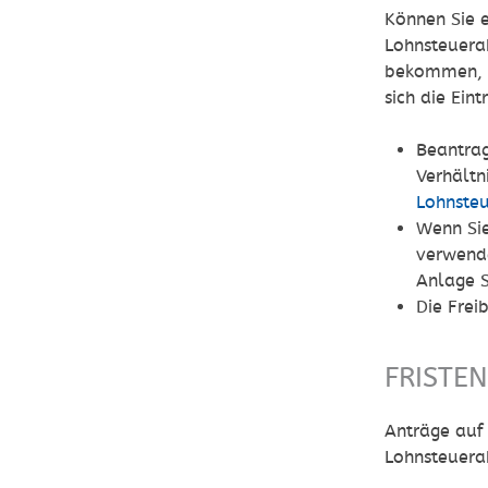
Können Sie e
Lohnsteuera
bekommen, m
sich die Ein
Beantrag
Verhältn
Lohnste
Wenn Sie
verwende
Anlage S
Die Frei
FRISTE
Anträge auf 
Lohnsteuera