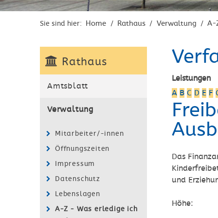
Home
Rathaus
Verwaltung
A-
Sie sind hier:
/
/
/
Verf
Rathaus
Leistungen
Amtsblatt
A
B
C
D
E
F
Frei
Verwaltung
Ausb
Mitarbeiter/-innen
Öffnungszeiten
Das Finanza
Impressum
Kinderfreibe
Datenschutz
und Erziehu
Lebenslagen
Höhe:
A-Z - Was erledige ich