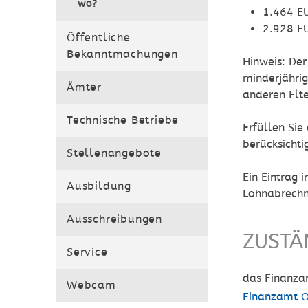
wo?
1.464 E
2.928 E
Öffentliche
Bekanntmachungen
Hinweis:
Der 
minderjährig
Ämter
anderen Elte
Technische Betriebe
Erfüllen Sie
berücksichtig
Stellenangebote
Ein Eintrag
Ausbildung
Lohnabrechn
Ausschreibungen
ZUSTÄ
Service
das Finanza
Webcam
Finanzamt O