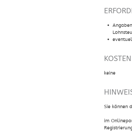
ERFORD
Angaben 
Lohnste
eventuel
KOSTEN
keine
HINWEI
Sie können d
im Onlinepor
Registrieru