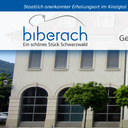
Staatlich anerkannter Erholungsort im Kinzigtal
G