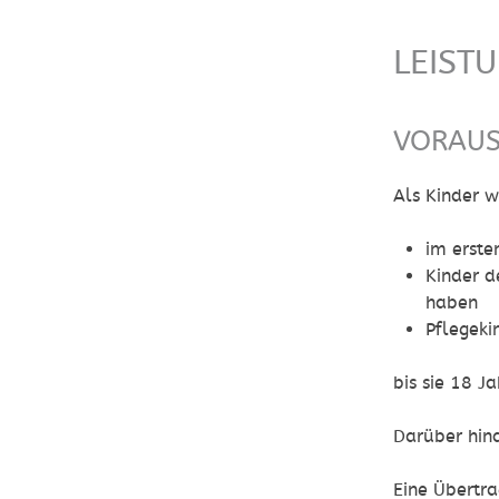
LEIST
VORAU
Als Kinder w
im erste
Kinder d
haben
Pflegeki
bis sie 18 J
Darüber hin
Eine Übertr