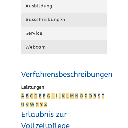
Ausbildung
Ausschreibungen
Service
Webcam
Verfahrensbeschreibungen
Leistungen
A
B
C
D
E
F
G
H
I
J
K
L
M
N
O
P
Q
R
S
T
U
V
W
X
Y
Z
Erlaubnis zur
Vollzeitpflege