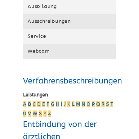
Ausbildung
Ausschreibungen
Service
Webcam
Verfahrensbeschreibungen
Leistungen
A
B
C
D
E
F
G
H
I
J
K
L
M
N
O
P
Q
R
S
T
U
V
W
X
Y
Z
Entbindung von der
ärztlichen